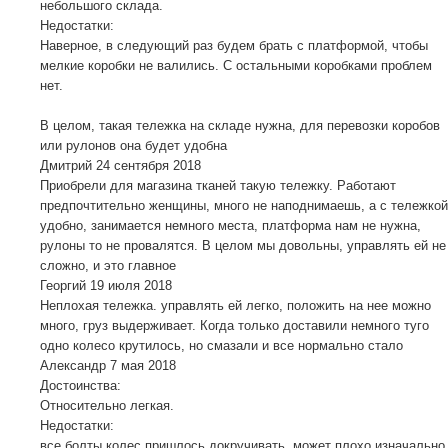
небольшого склада.
Недостатки:
Наверное, в следующий раз будем брать с платформой, чтобы
мелкие коробки не валились. С остальными коробками проблем
нет.
В целом, такая тележка на складе нужна, для перевозки коробов
или рулонов она будет удобна
Дмитрий
24 сентября 2018
Приобрели для магазина тканей такую тележку. Работают
предпочтительно женщины, много не наподнимаешь, а с тележкой
удобно, занимается немного места, платформа нам не нужна,
рулоны то не провалятся. В целом мы довольны, управлять ей не
сложно, и это главное
Георгий
19 июля 2018
Неплохая тележка. управлять ей легко, положить на нее можно
много, груз выдерживает. Когда только доставили немного туго
одно колесо крутилось, но смазали и все нормально стало
Александр
7 мая 2018
Достоинства:
Относительно легкая.
Недостатки:
все болты колес пришлось докручивать. может плохо изначально