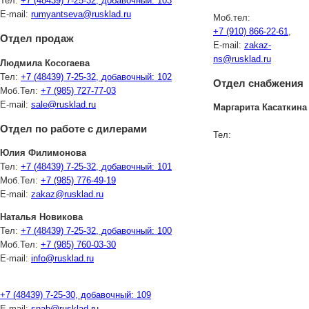
Тел:
+7 (48439) 7-25-32, добавочный: 103
E-mail:
rumyantseva@rusklad.ru
Моб.тел:
+7 (910) 866-22-61
,
Отдел продаж
E-mail:
zakaz-
ns@rusklad.ru
Людмила Косогаева
Тел:
+7 (48439) 7-25-32, добавочный: 102
Отдел снабжения
Моб.Тел:
+7 (985) 727-77-03
E-mail:
sale@rusklad.ru
Маргарита Касаткина
Отдел по работе с дилерами
Тел:
Юлия Филимонова
Тел:
+7 (48439) 7-25-32
, добавочный: 101
Моб.Тел:
+7 (985) 776-49-19
E-mail:
zakaz@rusklad.ru
Наталья Новикова
Тел:
+7 (48439) 7-25-32, добавочный: 100
Моб.Тел:
+7 (985) 760-03-30
E-mail:
info@rusklad.ru
+7 (48439) 7-25-30, добавочный: 109
E-mail:
snab@rusklad.ru