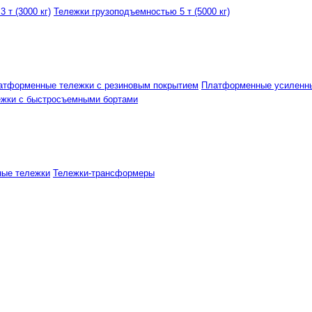
 т (3000 кг)
Тележки грузоподъемностью 5 т (5000 кг)
атформенные тележки с резиновым покрытием
Платформенные усиленн
ежки с быстросъемными бортами
ные тележки
Тележки-трансформеры