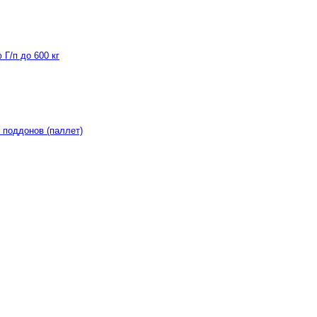
Г/п до 600 кг
 поддонов (паллет)