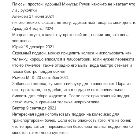
Плюсы: простой, удобный Минусы: Ручки какой-то не хватает что
ли , рукоятки
Алексей
17 июня 2024
ничего плохого сказать не могу, адекватный товар за свои деньги.
Аркадий
4 марта 2024
Мощная штука, к качеству претензий нет, но считаю, что цена
завышена
Юрий
19 декабря 2021
Скромный поддон, можно прицепить колеса и использовать как
тележку. хорошо вписался в лаборатории, если нужно перевезти
что-то тяжелое. также отрадно его мыть, вода быстро стекает и
также быстро поддон сохнет.
Рыжов М. К.
20 сентября 2021
Забавная тележка, купили в пивнуху для хранения кег. Пара из
них протекала, но удобно, что в поддоне есть специальная
ёмкость для сбора жидкости. После всех приключений поддон
легко мыть, в хранении тележка неприхотлива.
Виктор
9 сентября 2021
Интересная идея использовать поддон на колесиках для
транспортировки бочек. Если есть опасность того, что из бочек
что-то прольется - переживания безосновательны, поддон легко
моестся также легко сушится.