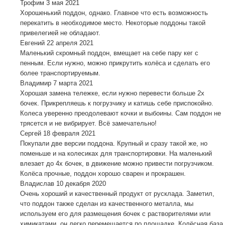
Трофим
3 мая 2021
Хорошенький поддон, однако. Главное что есть возможность
перекатить в необходимое место. Некоторые поддоны такой
привелегией не обладают.
Евгений
22 апреля 2021
Маленький скромный поддон, вмещает на себе пару кег с
пенным. Если нужно, можно прикрутить колёса и сделать его
более транспортируемым.
Владимир
7 марта 2021
Хорошая замена тележке, если нужно перевести больше 2х
бочек. Прикрепляешь к погрузчику и катишь себе приспокойно.
Колеса уверенно преодолевают кочки и выбоины. Сам поддон не
трясется и не вибрирует. Всё замечательно!
Сергей
18 февраля 2021
Покупали две версии поддона. Крупный и сразу такой же, но
поменьше и на колесиках для транспортировки. На маленький
влезает до 4х бочек, в движение можно привести погрузчиком.
Колёса прочные, поддон хорошо сварен и прокрашен.
Владислав
10 декабря 2020
Очень хороший и качественный продукт от русклада. Заметил,
что поддон также сделан из качественного металла, мы
используем его для размещения бочек с растворителями или
химикатами, он легко перемещается по площадке. Колёсная база