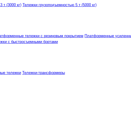
 т (3000 кг)
Тележки грузоподъемностью 5 т (5000 кг)
атформенные тележки с резиновым покрытием
Платформенные усиленн
ежки с быстросъемными бортами
ные тележки
Тележки-трансформеры