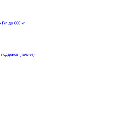
Г/п до 600 кг
 поддонов (паллет)